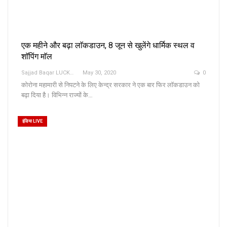
एक महीने और बढ़ा लाॅकडाउन, 8 जून से खुलेंगे धार्मिक स्थल व
शाॅपिंग माॅल
Sajjad Baqar LUCKNOW
May 30, 2020
0
कोरोना महामारी से निपटने के लिए केन्द्र सरकार ने एक बार फिर लाॅकडाउन को
बढ़ा दिया है। विभिन्न राज्यों के…
इंडिया LIVE