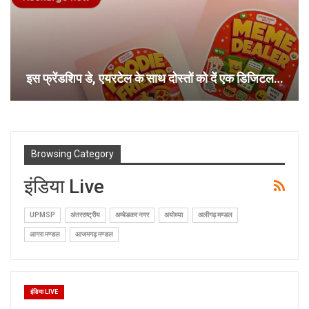
इस फ्रेंडशिप डे, एयरटेल के साथ दोस्तों को दें एक डिजिटल…
Browsing Category
इंडिया Live
UPMSP
अंतरराष्ट्रीय
अम्बेडकर नगर
अयोध्या
अलीगढ़ मण्डल
आगरा मण्डल
आजमगढ़ मण्डल
इंडिया LIVE