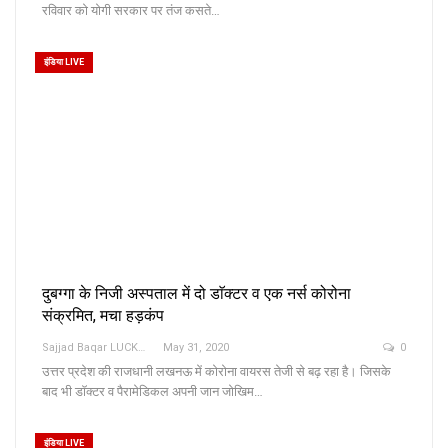
रविवार को योगी सरकार पर तंज कसते…
इंडिया LIVE
दुबग्गा के निजी अस्पताल में दो डाॅक्टर व एक नर्स कोरोना
संक्रमित, मचा हड़कंप
Sajjad Baqar LUCKNOW
May 31, 2020
0
उत्तर प्रदेश की राजधानी लखनऊ में कोरोना वायरस तेजी से बढ़ रहा है। जिसके
बाद भी डाॅक्टर व पैरामेडिकल अपनी जान जोखिम…
इंडिया LIVE