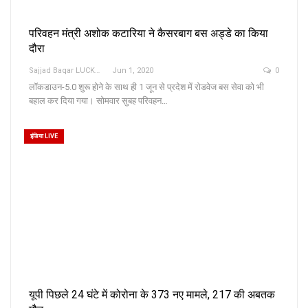
परिवहन मंत्री अशोक कटारिया ने कैसरबाग बस अड्डे का किया
दौरा
Sajjad Baqar LUCKNOW
Jun 1, 2020
0
लाॅकडाउन-5.0 शुरू होने के साथ ही 1 जून से प्रदेश में रोडवेज बस सेवा को भी
बहाल कर दिया गया। सोमवार सुबह परिवहन…
इंडिया LIVE
यूपी पिछले 24 घंटे में कोरोना के 373 नए मामले, 217 की अबतक