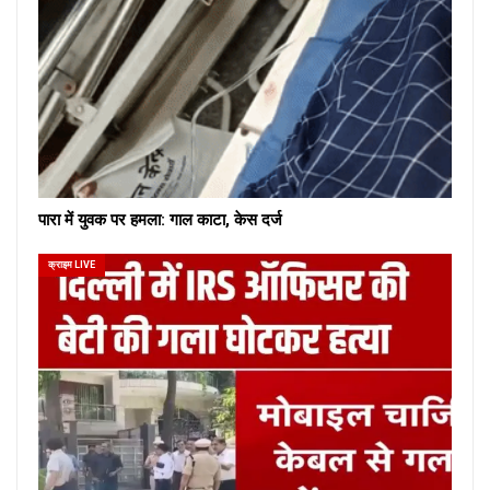
पारा में युवक पर हमला: गाल काटा, केस दर्ज
क्राइम LIVE