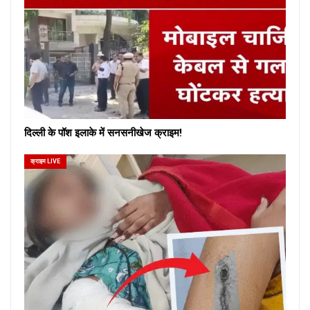
दिल्ली के पॉश इलाके में सनसनीखेज क्राइम!
क्राइम LIVE