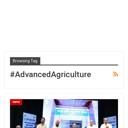
Browsing Tag
#AdvancedAgriculture
लखनऊ