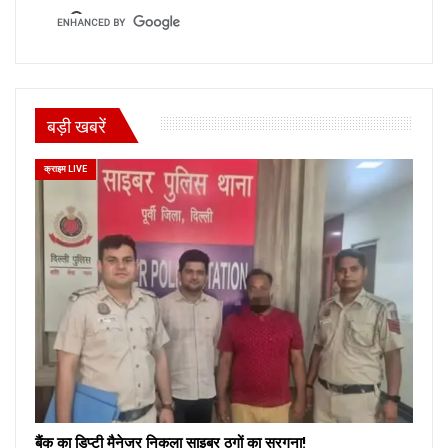
बड़ी खबरें
क्राइम LIVE
बैंक का डिप्टी मैनेजर निकला साइबर ठगों का सरगना!