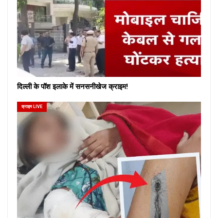
दिल्ली के पॉश इलाके में सनसनीखेज क्राइम!
क्राइम LIVE