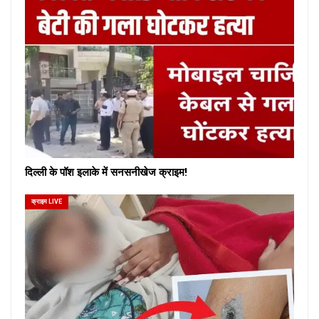
दिल्ली के पॉश इलाके में सनसनीखेज क्राइम!
क्राइम LIVE