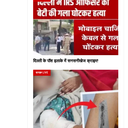
दिल्ली के पॉश इलाके में सनसनीखेज क्राइम!
क्राइम LIVE