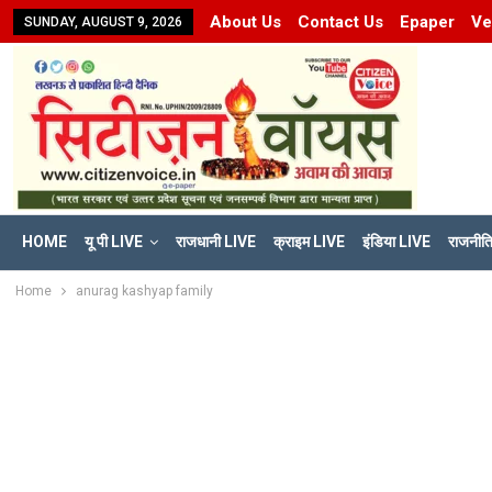
About Us
Contact Us
Epaper
Ve
SUNDAY, AUGUST 9, 2026
HOME
यू पी LIVE
राजधानी LIVE
क्राइम LIVE
इंडिया LIVE
राजनीत
Home
anurag kashyap family