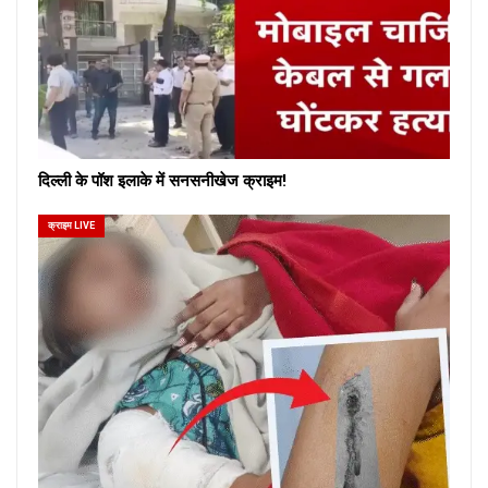
दिल्ली के पॉश इलाके में सनसनीखेज क्राइम!
क्राइम LIVE