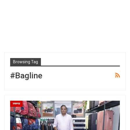
Browsing Tag
#Bagline
लखनऊ