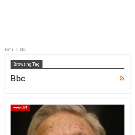
Home
bbc
Browsing Tag
Bbc
लखनऊ LIVE