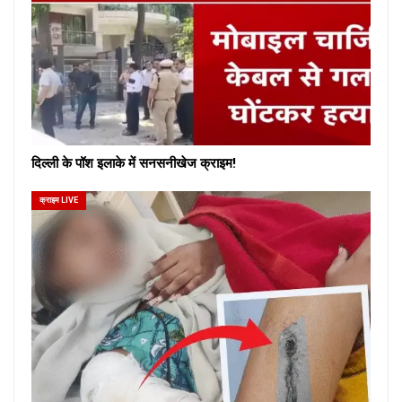
दिल्ली के पॉश इलाके में सनसनीखेज क्राइम!
क्राइम LIVE