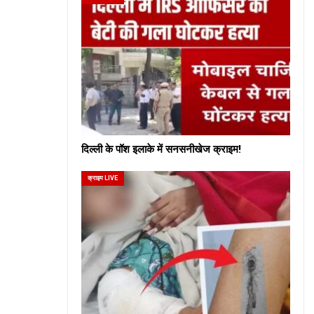
दिल्ली के पॉश इलाके में सनसनीखेज क्राइम!
क्राइम LIVE