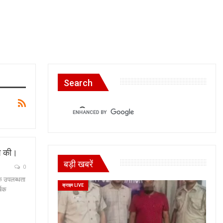
Search
श की।
बड़ी खबरें
0
के उपलब्धता
क्राइम LIVE
्षक