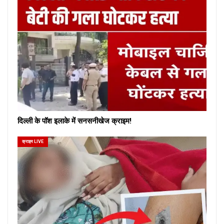
दिल्ली के पॉश इलाके में सनसनीखेज क्राइम!
क्राइम LIVE