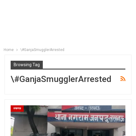
Home
\#GanjaSmugglerArrested
Browsing Tag
\#GanjaSmugglerArrested
लखनऊ