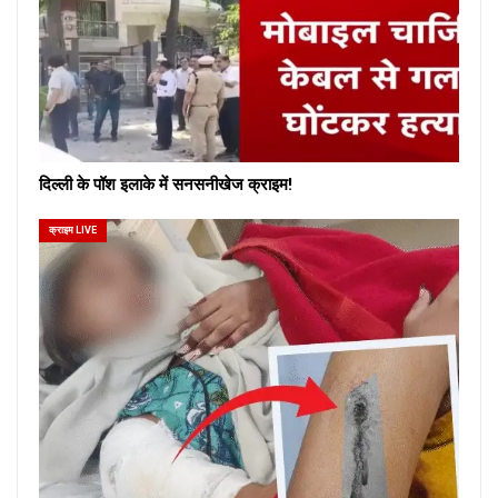
दिल्ली के पॉश इलाके में सनसनीखेज क्राइम!
क्राइम LIVE