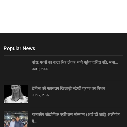
Popular News
बांदा: पत्नी का कटा सिर लेकर थाने पहुंचा दरिंदा पति, मचा…
Oct 9, 2020
टेनिस की महानतम खिलाड़ी स्टेफी ग्राफ का निधन
Jun 7, 2025
राजकीय औद्योगिक प्रशिक्षण संस्थान (आई टी आई) अलीगंज
में…