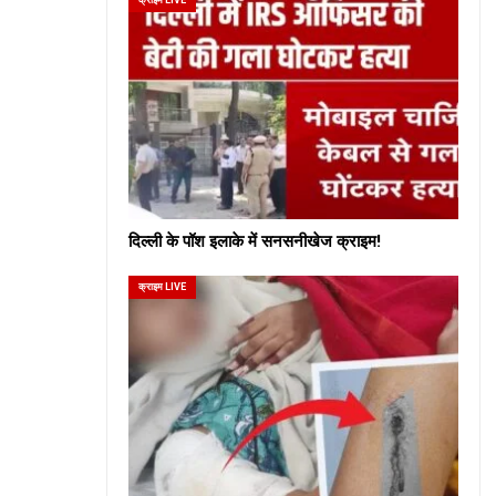
दिल्ली के पॉश इलाके में सनसनीखेज क्राइम!
क्राइम LIVE