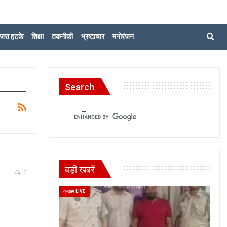
जरा हटके
शिक्षा
तकनीकी
भ्रष्टाचार
मनोरंजन
Search
बड़ी खबरें
0
क्राइम LIVE