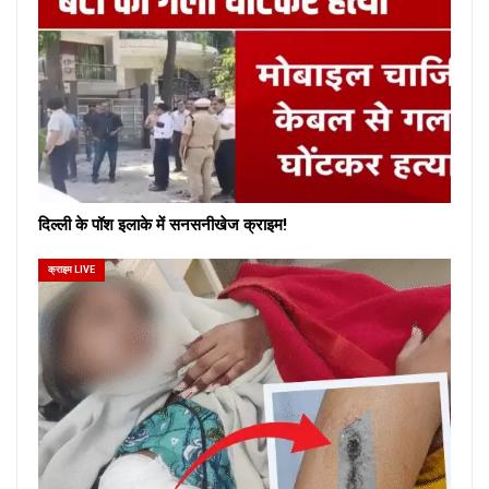
दिल्ली के पॉश इलाके में सनसनीखेज क्राइम!
क्राइम LIVE