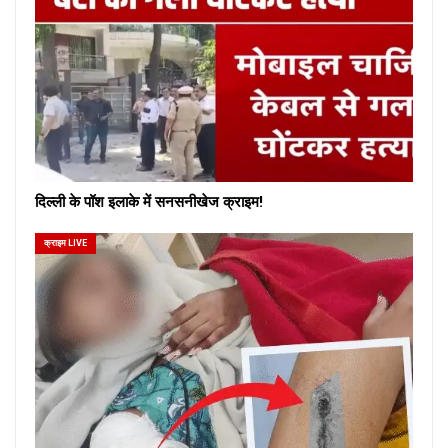
दिल्ली के पॉश इलाके में सनसनीखेज क्राइम!
क्राइम LIVE