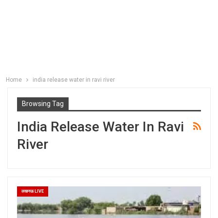
Home
india release water in ravi river
Browsing Tag
India Release Water In Ravi
River
लखनऊ LIVE