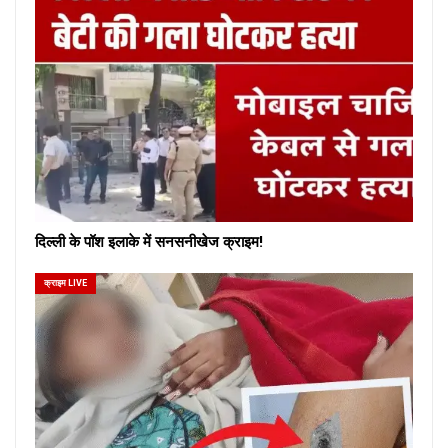
दिल्ली के पॉश इलाके में सनसनीखेज क्राइम!
क्राइम LIVE