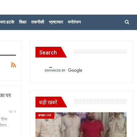
जरा हटके
शिक्षा
तकनीकी
भ्रष्टाचार
मनोरंजन
Search
ीफा पर
बड़ी खबरें
0
क्राइम LIVE
म दिया
दौरान…