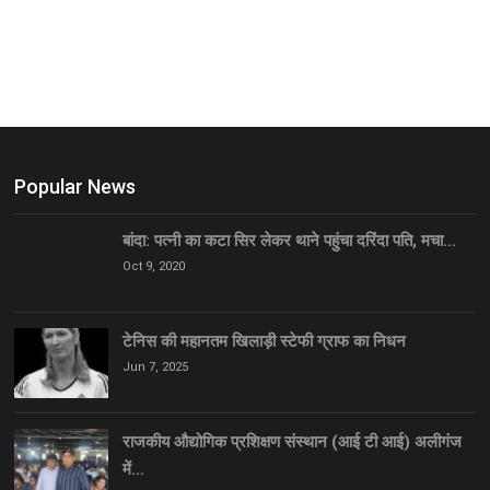
Popular News
बांदा: पत्नी का कटा सिर लेकर थाने पहुंचा दरिंदा पति, मचा…
Oct 9, 2020
टेनिस की महानतम खिलाड़ी स्टेफी ग्राफ का निधन
Jun 7, 2025
राजकीय औद्योगिक प्रशिक्षण संस्थान (आई टी आई) अलीगंज
में…