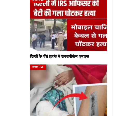
दिल्ली के पॉश इलाके में सनसनीखेज क्राइम!
क्राइम LIVE