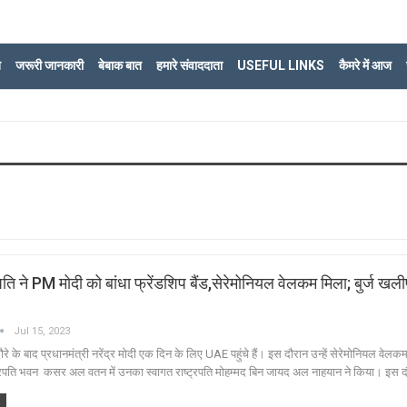
ि
जरूरी जानकारी
बेबाक बात
हमारे संवाददाता
USEFUL LINKS
कैमरे में आज
पति ने PM मोदी को बांधा फ्रेंडशिप बैंड,सेरेमोनियल वेलकम मिला; बुर्ज खल
Jul 15, 2023
ौरे के बाद प्रधानमंत्री नरेंद्र मोदी एक दिन के लिए UAE पहुंचे हैं। इस दौरान उन्हें सेरेमोनियल वेलक
्रपति भवन कसर अल वतन में उनका स्वागत राष्ट्रपति मोहम्मद बिन जायद अल नाहयान ने किया। इस 