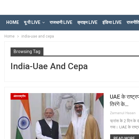
HOME
यू पी LIVE
राजधानी LIVE
क्राइम LIVE
इंडिया LIVE
राजनीत
Home
india-uae and cepa
Browsing Tag
India-Uae And Cepa
UAE के राष्ट्र
अंतरराष्ट्रीय
तिरंगे के…
Zamanul Hasan
फ्रांस के 2 दिन के द
गया। UAE के राष्ट
READ MORE...