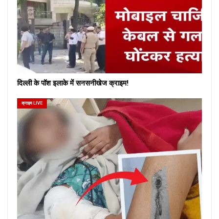
दिल्ली के पॉश इलाके में सनसनीखेज क्राइम!
क्राइम LIVE