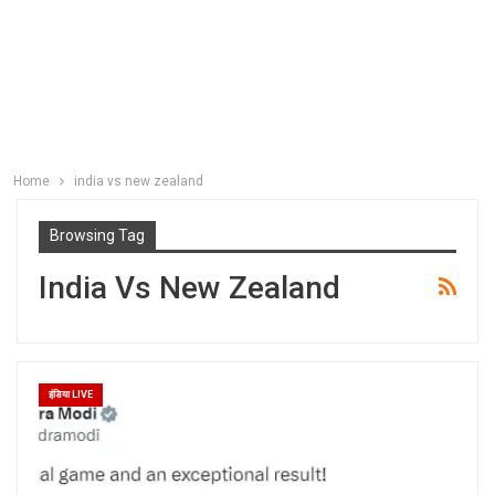
Home
india vs new zealand
Browsing Tag
India Vs New Zealand
इंडिया LIVE