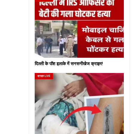
दिल्ली के पॉश इलाके में सनसनीखेज क्राइम!
क्राइम LIVE