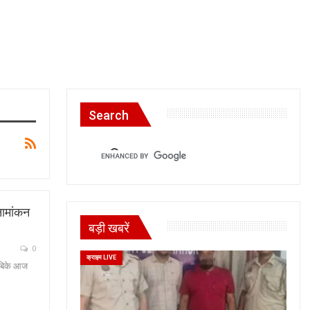
Search
नामांकन
बड़ी खबरें
0
क्राइम LIVE
े बिके आज