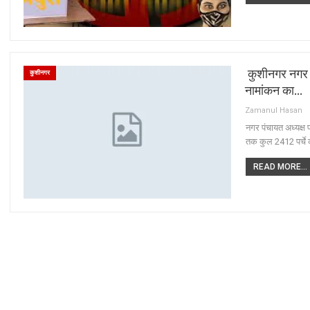
कुशीनगर नगर नि
कुशीनगर
नामांकन का…
Zamanul Hasan
नगर पंचायत अध्यक्ष 
तक कुल 2412 पर्चे
READ MORE...