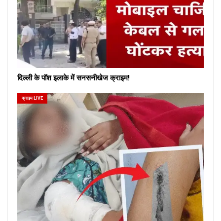
दिल्ली के पॉश इलाके में सनसनीखेज क्राइम!
क्राइम LIVE