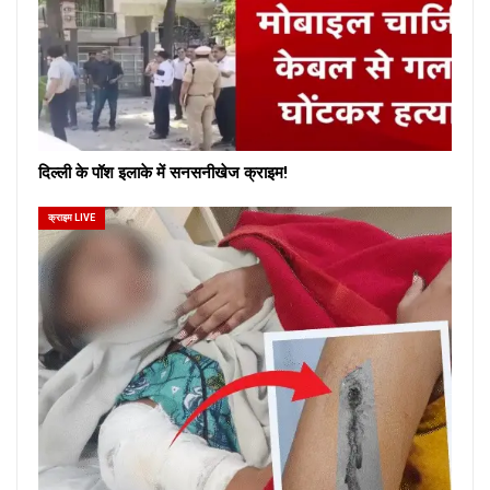
दिल्ली के पॉश इलाके में सनसनीखेज क्राइम!
क्राइम LIVE