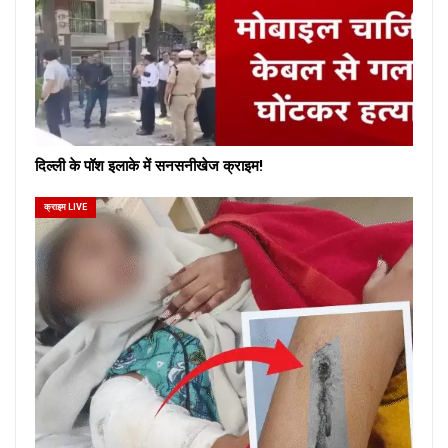
दिल्ली के पॉश इलाके में सनसनीखेज क्राइम!
क्राइम LIVE