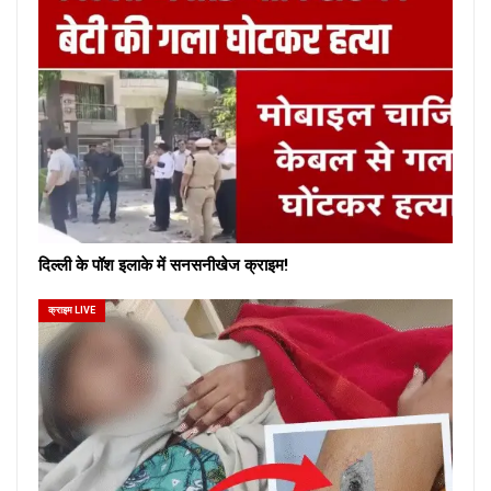
दिल्ली के पॉश इलाके में सनसनीखेज क्राइम!
क्राइम LIVE