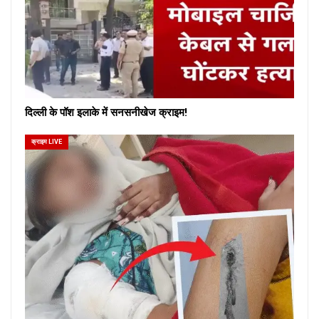
दिल्ली के पॉश इलाके में सनसनीखेज क्राइम!
क्राइम LIVE