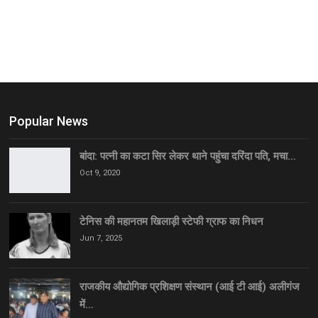
Popular News
बांदा: पत्नी का कटा सिर लेकर थाने पहुंचा दरिंदा पति, मचा…
Oct 9, 2020
टेनिस की महानतम खिलाड़ी स्टेफी ग्राफ का निधन
Jun 7, 2025
राजकीय औद्योगिक प्रशिक्षण संस्थान (आई टी आई) अलीगंज
में…