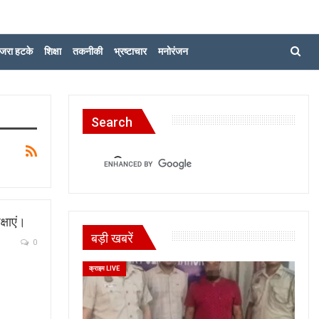
जरा हटके
शिक्षा
तकनीकी
भ्रष्टाचार
मनोरंजन
Search
्षाएं।
बड़ी खबरें
0
क्राइम LIVE