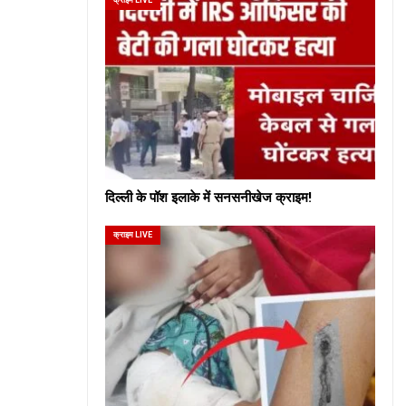
दिल्ली के पॉश इलाके में सनसनीखेज क्राइम!
क्राइम LIVE