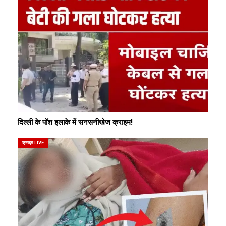
दिल्ली के पॉश इलाके में सनसनीखेज क्राइम!
क्राइम LIVE