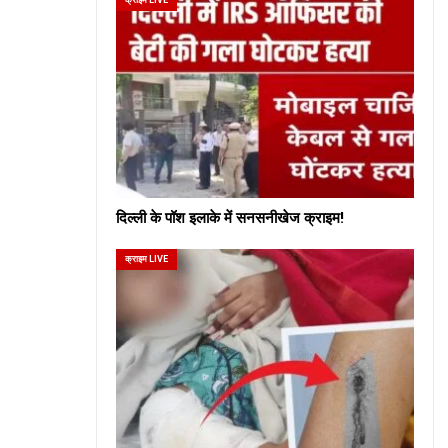
दिल्ली के पॉश इलाके में सनसनीखेज क्राइम!
क्राइम LIVE