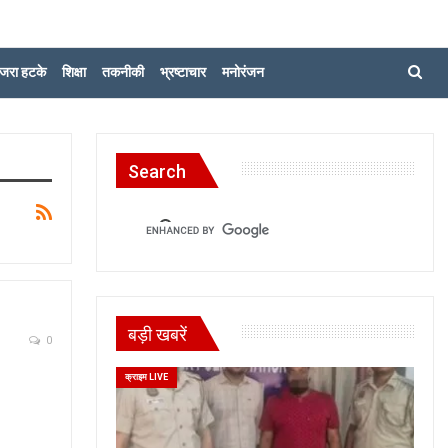
जरा हटके
शिक्षा
तकनीकी
भ्रष्टाचार
मनोरंजन
Search
बड़ी खबरें
0
क्राइम LIVE