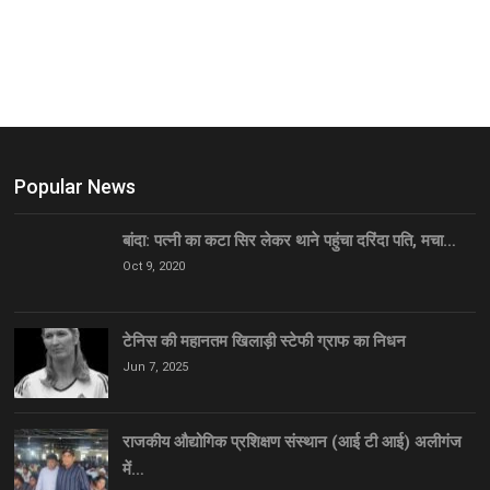
Popular News
बांदा: पत्नी का कटा सिर लेकर थाने पहुंचा दरिंदा पति, मचा…
Oct 9, 2020
टेनिस की महानतम खिलाड़ी स्टेफी ग्राफ का निधन
Jun 7, 2025
राजकीय औद्योगिक प्रशिक्षण संस्थान (आई टी आई) अलीगंज
में…