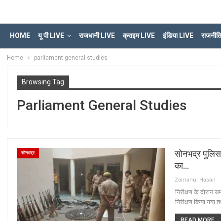
HOME
यू पी LIVE
राजधानी LIVE
क्राइम LIVE
इंडिया LIVE
राजनीत
Home
parliament general studies
Browsing Tag
Parliament General Studies
सोनभद्र पुलिस 
सोनभद्र
का…
Zamanul Hasan
निरीक्षण के दौरान सम
निरीक्षण किया गया त
READ MORE...