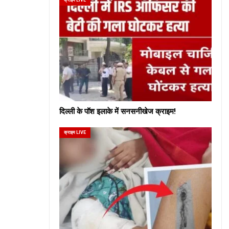
दिल्ली के पॉश इलाके में सनसनीखेज क्राइम!
क्राइम LIVE