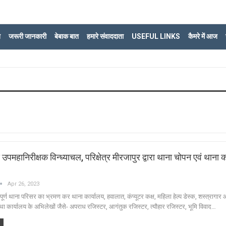
ि
जरूरी जानकारी
बेबाक बात
हमारे संवाददाता
USEFUL LINKS
कैमरे में आज
उपमहानिरीक्षक विन्ध्याचल, परिक्षेत्र मीरजापुर द्वारा थाना चोपन एवं थाना 
Apr 26, 2023
्पूर्ण थाना परिसर का भ्रमण कर थाना कार्यालय, हवालात, कंप्यूटर कक्ष, महिला हेल्प डेस्क, शस्त्रागार
था कार्यालय के अभिलेखों जैसे- अपराध रजिस्टर, आगंतुक रजिस्टर, त्यौहार रजिस्टर, भूमि विवाद…