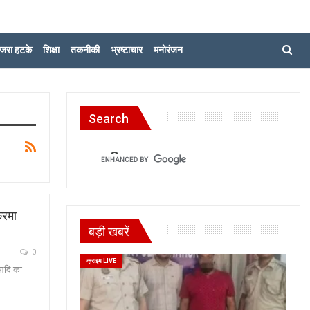
जरा हटके
शिक्षा
तकनीकी
भ्रष्टाचार
मनोरंजन
Search
करमा
बड़ी खबरें
0
क्राइम LIVE
 आदि का