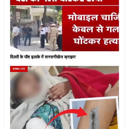
दिल्ली के पॉश इलाके में सनसनीखेज क्राइम!
क्राइम LIVE