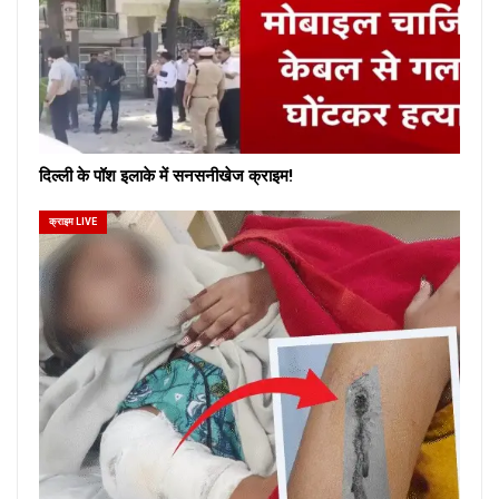
दिल्ली के पॉश इलाके में सनसनीखेज क्राइम!
क्राइम LIVE