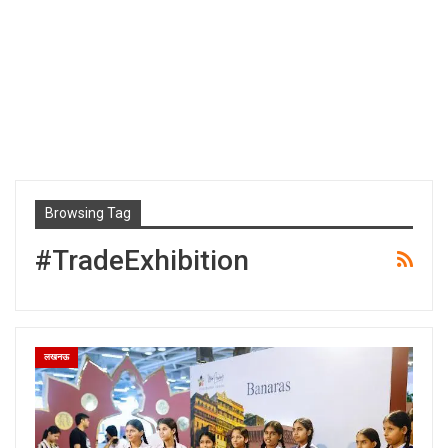
Browsing Tag
#TradeExhibition
लखनऊ