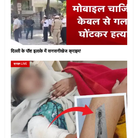
दिल्ली के पॉश इलाके में सनसनीखेज क्राइम!
क्राइम LIVE