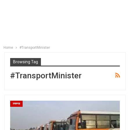
Home
#TransportMinister
Browsing Tag
#TransportMinister
लखनऊ