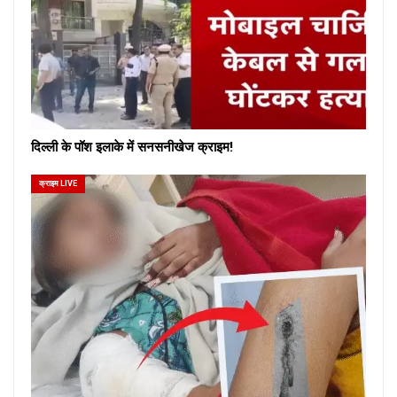
दिल्ली के पॉश इलाके में सनसनीखेज क्राइम!
क्राइम LIVE