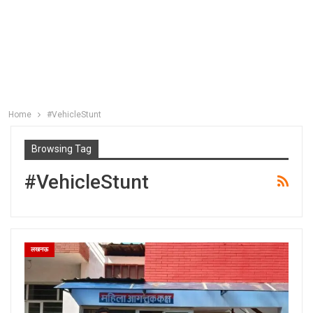
Home
#VehicleStunt
Browsing Tag
#VehicleStunt
लखनऊ