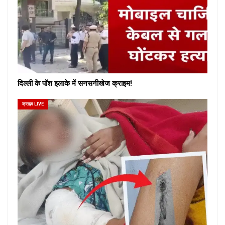
दिल्ली के पॉश इलाके में सनसनीखेज क्राइम!
क्राइम LIVE