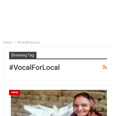
Home
#VocalForLocal
Browsing Tag
#VocalForLocal
लखनऊ