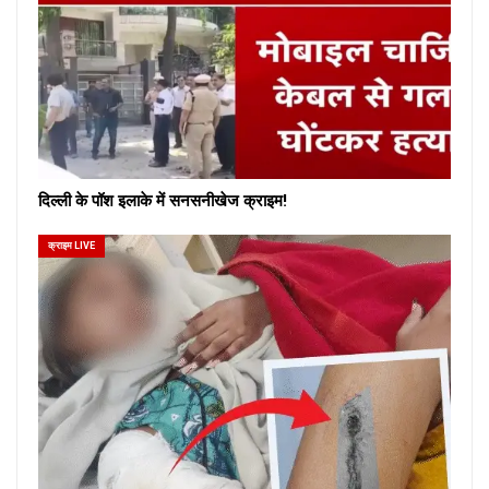
दिल्ली के पॉश इलाके में सनसनीखेज क्राइम!
क्राइम LIVE