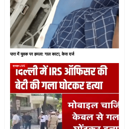
पारा में युवक पर हमला: गाल काटा, केस दर्ज
क्राइम LIVE