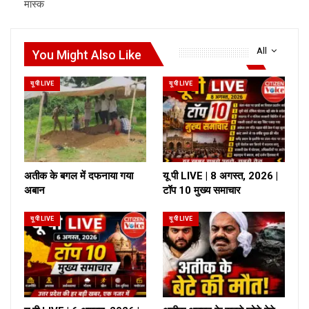
मास्क
All
You Might Also Like
यू पी LIVE
यू पी LIVE
अतीक के बगल में दफनाया गया
यू पी LIVE | 8 अगस्त, 2026 |
अबान
टॉप 10 मुख्य समाचार
यू पी LIVE
यू पी LIVE