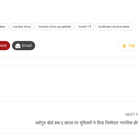
news
corona virus
corona virus up update
covid-19
lucknow corona news
rest
Email
732
NEXT 
धर्मगुरु बोले.शब.ए.बारात पर मुस्लिमों ने दिया जिम्मेदार नागरिक ह