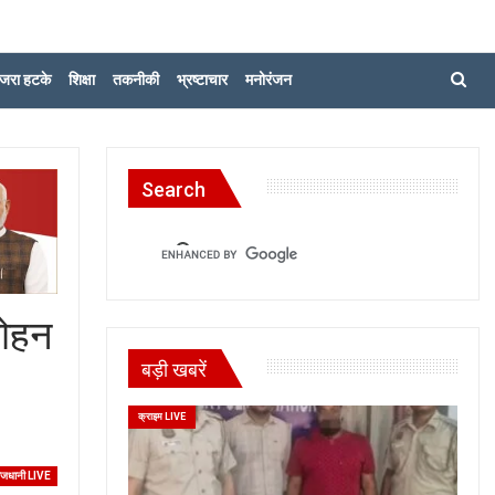
जरा हटके
शिक्षा
तकनीकी
भ्रष्टाचार
मनोरंजन
Search
मोहन
बड़ी खबरें
क्राइम LIVE
ाजधानी LIVE