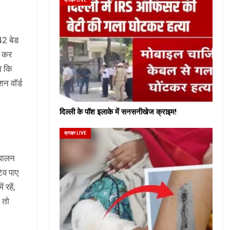
42 बेड
ड कर
ा कि
न वाॅर्ड
दिल्ली के पॉश इलाके में सनसनीखेज क्राइम!
क्राइम LIVE
 पालन
िव पाए
रहें,
 तो