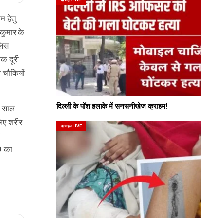
 हेतु
 कुमार के
ुलिस
िक दूरी
 चौकियों
दिल्ली के पॉश इलाके में सनसनीखेज क्राइम!
8 साल
लिए शरीर
क्राइम LIVE
ी
9 का