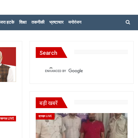
जरा हटके
शिक्षा
तकनीकी
भ्रष्टाचार
मनोरंजन
Search
बड़ी खबरें
क्राइम LIVE
खनऊ LIVE