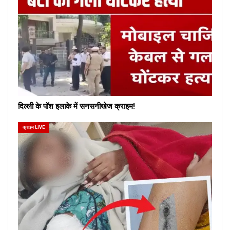
दिल्ली के पॉश इलाके में सनसनीखेज क्राइम!
क्राइम LIVE