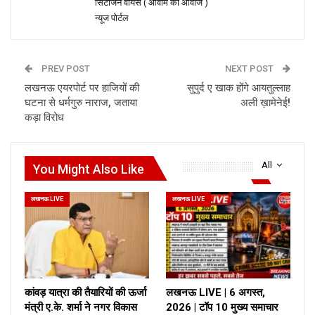
सिटीजन वॉयस ( आवाम की आवाज )
न्यूज पोर्टल
PREV POST
NEXT POST
लखनऊ एयरपोर्ट पर हाजियों की
सुपुर्द ए खाक होंगे आयतुल्लाह
घटना से धर्मगुरु नाराज, जताया
अली ख़ामेनेई!
कड़ा विरोध
All
You Might Also Like
लखनऊ LIVE
लखनऊ LIVE
कांवड़ यात्रा की तैयारियों की ऊर्जा
लखनऊ LIVE | 6 अगस्त,
मंत्री ए.के. शर्मा ने नगर विकास
2026 | टॉप 10 मुख्य समाचार