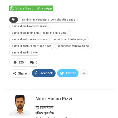
Share this on WhatsApp
aamir khan daughter groom shocking entry
aamir khan divorce kiran rao
aamir khan getting married for the third time ?
aamir khan kiran rao divorce
aamir khan third marriage
aamir khan third marriage news
aamir khan third wedding
aamir khan third wife
125
0
Facebook
Twitter
Share
Noor Hasan Rizvi
नूर हसन रिज़वी
एडिटर इन चीफ