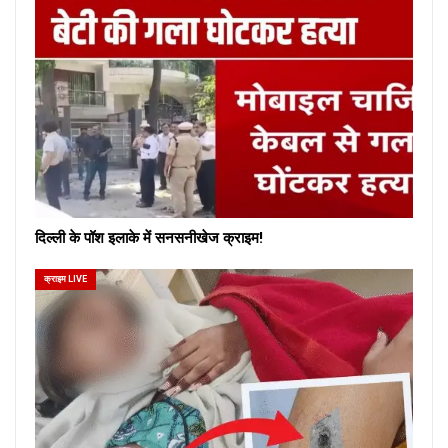
दिल्ली के पॉश इलाके में सनसनीखेज क्राइम!
क्राइम LIVE