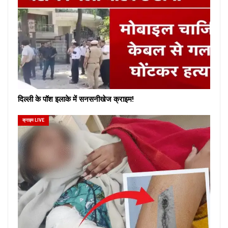
दिल्ली के पॉश इलाके में सनसनीखेज क्राइम!
क्राइम LIVE