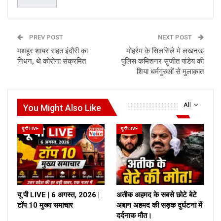
PREV POST
NEXT POST
मशहूर शायर राहत इंदौरी का
मोहर्रम के सिलसिले मे लखनऊ
निधन, थे कोरोना सं​क्रमित
पुलिस कमिशनर सुजीत पांडेय की
शिया धर्मगुरुओं से मुलाक़ात
All
You Might Also Like
यू पी LIVE
यू पी LIVE
यू पी LIVE | 6 अगस्त, 2026 |
अतीक अहमद के सबसे छोटे बेटे
टॉप 10 मुख्य समाचार
अबान अहमद की सड़क दुर्घटना में
दर्दनाक मौत।