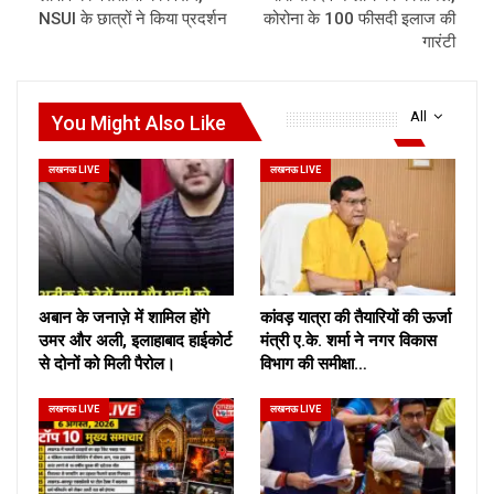
NSUI के छात्रों ने किया प्रदर्शन
कोरोना के 100 फीसदी इलाज की
गारंटी
All
You Might Also Like
लखनऊ LIVE
लखनऊ LIVE
अबान के जनाज़े में शामिल होंगे
कांवड़ यात्रा की तैयारियों की ऊर्जा
उमर और अली, इलाहाबाद हाईकोर्ट
मंत्री ए.के. शर्मा ने नगर विकास
से दोनों को मिली पैरोल।
विभाग की समीक्षा…
लखनऊ LIVE
लखनऊ LIVE