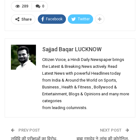
289
0
Facebook
Twitter
Share
Sajjad Baqar LUCKNOW
Citizen Voice, a Hindi Daily Newspaper brings
the Latest & Breaking News actively. Read
Latest News with powerful Headlines today
from India & Around the World on Sports,
Business , Health & Fitness , Bollywood &
Entertainment, Blogs & Opinions and many more
categories
from leading columnists.
PREV POST
NEXT POST
लविवि की परीक्षाओं का विरोध,
बाबा रामदेव ने लांच की कोरोनिल,