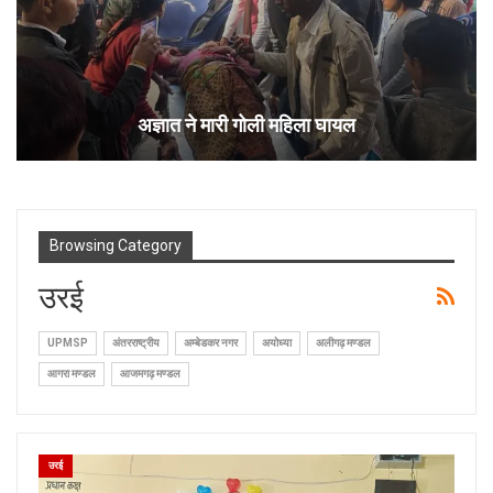
अज्ञात ने मारी गोली महिला घायल
Browsing Category
उरई
UPMSP
अंतरराष्ट्रीय
अम्बेडकर नगर
अयोध्या
अलीगढ़ मण्डल
आगरा मण्डल
आजमगढ़ मण्डल
उरई