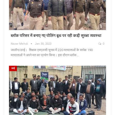
ब्लाॅक परिसर में बनाए गए पोलिंग बूथ पर रही कडी़ सुरक्षा व्यवस्था
Nazar Mehdi
Jan 30, 2023
0
जालौन/उरई। शिक्षक एमएलसी चुनाव में 220 मतदाताओं के सापेक्ष 190
मतदाताओं ने अपने मत का प्रयोग किया। इस दौरान ब्लाॅक…
उरई