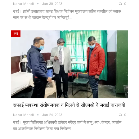
Nazar Mehdi
Jan 30, 2023
0
उरई। झांसी इलाहाबाद खण्ड शिक्षक निर्वाचन मुख्यालय सहित तहसील एवं ब्लाक
स्तर पर सभी मतदान केन्द्रों पर शान्तिपूर्ण…
उरई
सफाई व्यवस्था संतोषजनक न मिलने से सीएमओ ने जताई नाराजगी
Nazar Mehdi
Jan 24, 2023
0
उरई। मुख्य चिकित्सा अधिकारी डॉक्टर नरेंद्र शर्मा ने सामु०स्वा०केन्द्र, जालौन
का आकस्मिक निरीक्षण किया गया निरीक्षण…