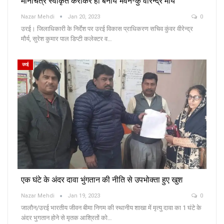
मानचित्र स्वीकृत कराकर ही बनाये भवन-कुं वीरेन्द्र मौर्य
Nazar Mehdi
Jan 20, 2023
0
उरई। जिलाधिकारी के निर्देश पर उरई विकास प्राधिकरण सचिव कुंवर वीरेन्द्र
मौर्य, सुरेश कुमार पाल डिप्टी कलेक्टर व…
उरई
एक घंटे के अंदर दावा भुंगतान की नीति से उपभोक्ता हुए खुश
Nazar Mehdi
Jan 19, 2023
0
जालौन/उरई भारतीय जीवन बीमा निगम की स्थानीय शाखा में मृत्यु दावा का 1 घंटे के
अंदर भुगतान होने से मृतक आश्रितों को…