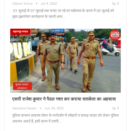
Citizen Voice
Jul 4, 2022
0
01 जुलाई से 07 जुलाई तक मनाए जा रहे वन महोत्सव के क्रम में 03 जुलाई को
वृहद वृक्षारोपण कार्यक्रम के चलतें अपर…
सहारनपुर मण्डल
एसपी राजेश कुमार ने पैदल गश्त कर कराया सतर्कता का अहसास
Zamanul Hasan
Jun 29, 2022
0
पुलिस कप्तान आकाश तोमर के मार्गदर्शन में त्योहारों व कावड़ यात्रा को लेकर पुलिस
अफसर अलर्ट हैं, इसी क्रम में एसपी…