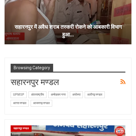
सहारनपुर में अवैध शराब तस्करी रोकने को आबकारी विभाग
हुआ…
Browsing Category
सहारनपुर मण्डल
UPMSP
अंतरराष्ट्रीय
अम्बेडकर नगर
अयोध्या
अलीगढ़ मण्डल
आगरा मण्डल
आजमगढ़ मण्डल
सहारनपुर मण्डल