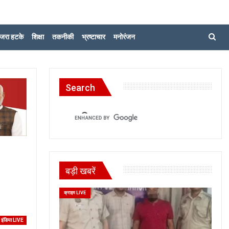
जरा हटके
शिक्षा
तकनीकी
भ्रष्टाचार
मनोरंजन
Search
बड़ी खबरें
क्राइम LIVE
इंडिया LIVE