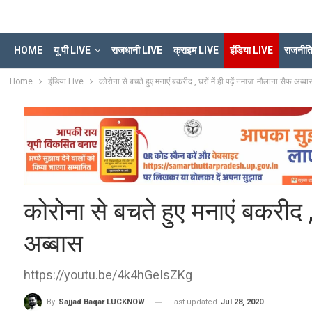
HOME
यू पी LIVE
राजधानी LIVE
क्राइम LIVE
इंडिया LIVE
राजनीत
Home
इंडिया Live
कोरोना से बचते हुए मनाएं बकरीद , घरों में ही पढ़ें नमाज: मौलाना सैफ अब्बा
कोरोना से बचते हुए मनाएं बकरीद , 
अब्बास
https://youtu.be/4k4hGeIsZKg
Last updated
Jul 28, 2020
By
Sajjad Baqar LUCKNOW