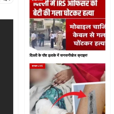
दिल्ली के पॉश इलाके में सनसनीखेज क्राइम!
क्राइम LIVE