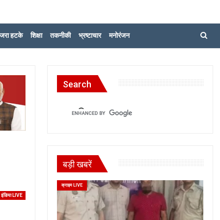
जरा हटके
शिक्षा
तकनीकी
भ्रष्टाचार
मनोरंजन
Search
बड़ी खबरें
क्राइम LIVE
इंडिया LIVE