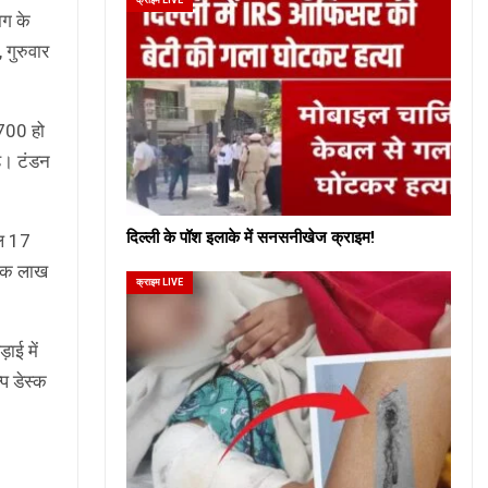
ाग के
 गुरुवार
 700 हो
है। टंडन
दिल्ली के पॉश इलाके में सनसनीखेज क्राइम!
ुल 17
न एक लाख
क्राइम LIVE
ाई में
्प डेस्क