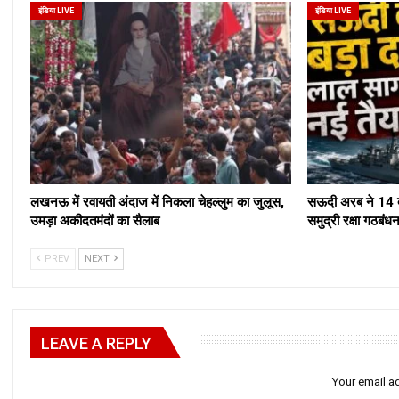
इंडिया LIVE
इंडिया LIVE
लखनऊ में रवायती अंदाज में निकला चेहल्लुम का जुलूस,
सऊदी अरब ने 14 द
उमड़ा अकीदतमंदों का सैलाब
समुद्री रक्षा ग
PREV
NEXT
LEAVE A REPLY
Your email ad