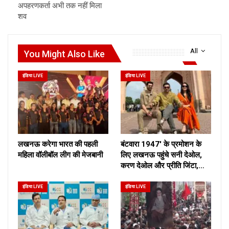
अपहरणकर्ता अभी तक नहीं मिला
शव
All
You Might Also Like
इंडिया LIVE
इंडिया LIVE
लखनऊ करेगा भारत की पहली
बंटवारा 1947′ के प्रमोशन के
महिला वॉलीबॉल लीग की मेजबानी
लिए लखनऊ पहुंचे सनी देओल,
करण देओल और प्रीति जिंटा,…
इंडिया LIVE
इंडिया LIVE