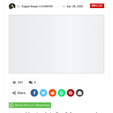
इंडिया LIVE
On
Apr 28, 2020
By
Sajjad Baqar LUCKNOW
307
0
Share
Share this on WhatsApp