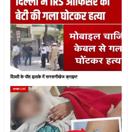
दिल्ली के पॉश इलाके में सनसनीखेज क्राइम!
क्राइम LIVE