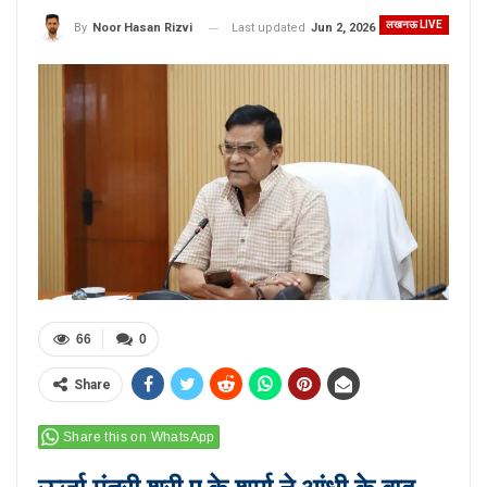
लखनऊ LIVE
Last updated
Jun 2, 2026
By
Noor Hasan Rizvi
66
0
Share
Share this on WhatsApp