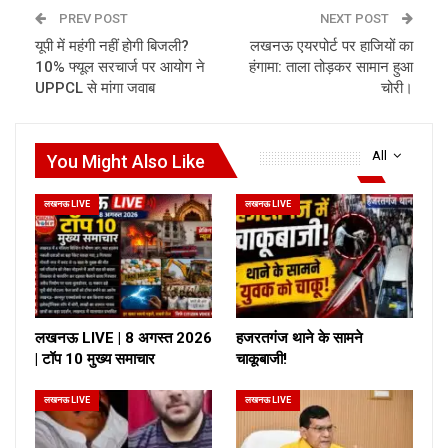
PREV POST
NEXT POST
यूपी में महंगी नहीं होगी बिजली?
लखनऊ एयरपोर्ट पर हाजियों का
10% फ्यूल सरचार्ज पर आयोग ने
हंगामा: ताला तोड़कर सामान हुआ
UPPCL से मांगा जवाब
चोरी।
All
You Might Also Like
लखनऊ LIVE
लखनऊ LIVE
लखनऊ LIVE | 8 अगस्त 2026
हजरतगंज थाने के सामने
| टॉप 10 मुख्य समाचार
चाकूबाजी!
लखनऊ LIVE
लखनऊ LIVE