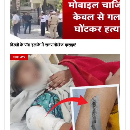
दिल्ली के पॉश इलाके में सनसनीखेज क्राइम!
क्राइम LIVE