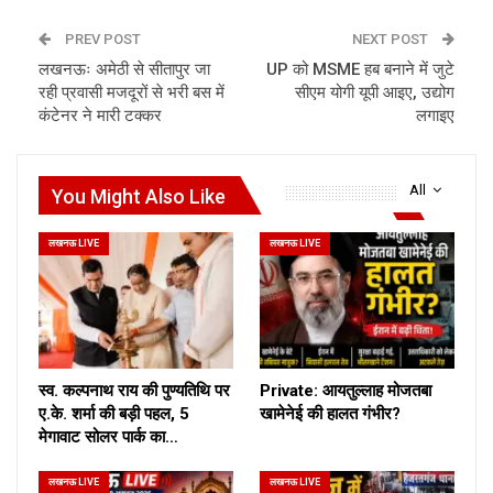
PREV POST
NEXT POST
लखनऊः अमेठी से सीतापुर जा
UP को MSME हब बनाने में जुटे
रही प्रवासी मजदूरों से भरी बस में
सीएम योगी यूपी आइए, उद्योग
कंटेनर ने मारी टक्कर
लगाइए
All
You Might Also Like
लखनऊ LIVE
लखनऊ LIVE
स्व. कल्पनाथ राय की पुण्यतिथि पर
Private: आयतुल्लाह मोजतबा
ए.के. शर्मा की बड़ी पहल, 5
खामेनेई की हालत गंभीर?
मेगावाट सोलर पार्क का…
लखनऊ LIVE
लखनऊ LIVE