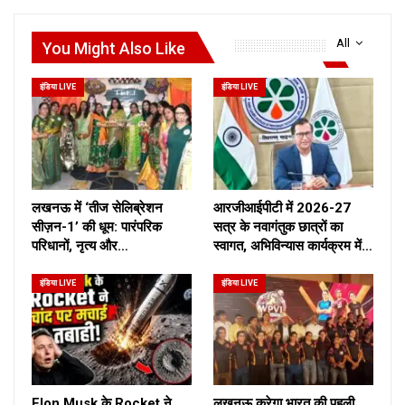
All
You Might Also Like
इंडिया LIVE
इंडिया LIVE
लखनऊ में ‘तीज सेलिब्रेशन
आरजीआईपीटी में 2026-27
सीज़न-1’ की धूम: पारंपरिक
सत्र के नवागंतुक छात्रों का
परिधानों, नृत्य और…
स्वागत, अभिविन्यास कार्यक्रम में…
इंडिया LIVE
इंडिया LIVE
Elon Musk के Rocket ने
लखनऊ करेगा भारत की पहली