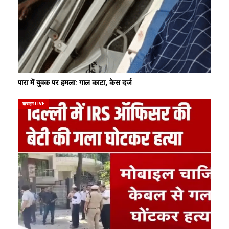
पारा में युवक पर हमला: गाल काटा, केस दर्ज
क्राइम LIVE