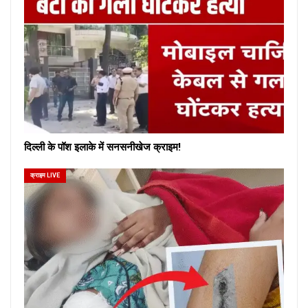
दिल्ली के पॉश इलाके में सनसनीखेज क्राइम!
क्राइम LIVE